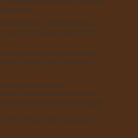
l faut inventer des raccourcis et trouver des
clients beaux.
iment explorer les nouvelles tendances tout
e, nous voulons que vous ayez l'air d'avoir
la meilleure des expériences et cherchons
e client, n'hésitez pas à nous faire part de
vos magnifiques poses de cils
emiaw #miamtl #miafeline #mialynx et de
eaux sociaux.
Vous aurez la chance de gagner
s notre quête pour rendre la beauté plus