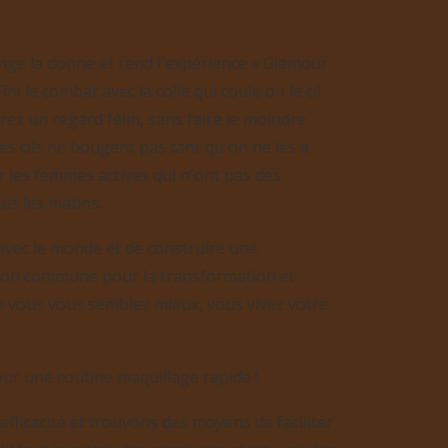
ge la donne et rend l'expérience « Glamour
Fini le combat avec la colle qui coule ou le cil
rez un regard félin, sans faire le moindre
les cils ne bougent pas tant qu'on ne les a
r les femmes actives qui n'ont pas des
us les matins.
 avec le monde et de construire une
on commune pour la transformation et
e vous vous semblez mieux, vous vivez votre
our une routine maquillage rapide !
efficacité et trouvons des moyens de faciliter