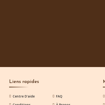
Liens rapides
Centre D'aide
FAQ
Conditions
À Propos