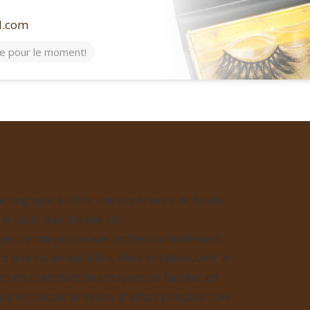
l.com
ée pour le moment!
e engagée à offrir une expérience de haute
 le vaste marché des cils
ipe d'entrepreneuses professionnellement
 d'une vie en équilibre, elles ont découvert le
s en cherchant des moyens de faciliter en
t en faisant le moins d' effort possible : Les