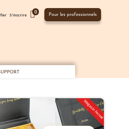
0
fier
S'inscrire
Pour les professionnels
SUPPORT
Magasin fermé