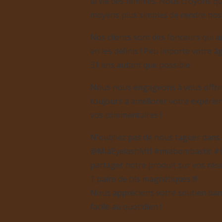
la vie des femmes.
Nous croyons qu'i
moyens plus simples de rendre nos 
Nos clients sont des fonceurs qui a
en les définis !
Peu importe votre âg
31 ans autant que possible.
Nous nous engageons à vous offrir 
toujours à améliorer votre expérienc
vos commentaires !
N'oubliez pas de nous taguer dans 
@MiaEyelashMtl #miabombastic #b
partager notre produit sur vos rés
1 paire de cils magnétiques !!!
Nous apprécions votre soutien dan
facile au quotidien !