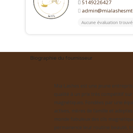
5149226427
admin@mialashesmt
Aucune évaluation trouv
Biographie du fournisseur
Mia Lashes est une jeune entrepris
qualité à un prix très compétitif sur
magnétiques.
Fondées par une équ
actives, mères de famille et adeptes
monde fabuleux des cils magnétique
permanence leur routine beauté, tou