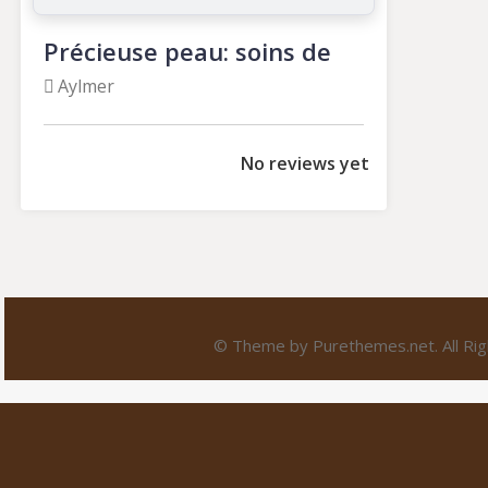
Précieuse peau: soins de
beauté
Aylmer
No reviews yet
© Theme by Purethemes.net. All Rig