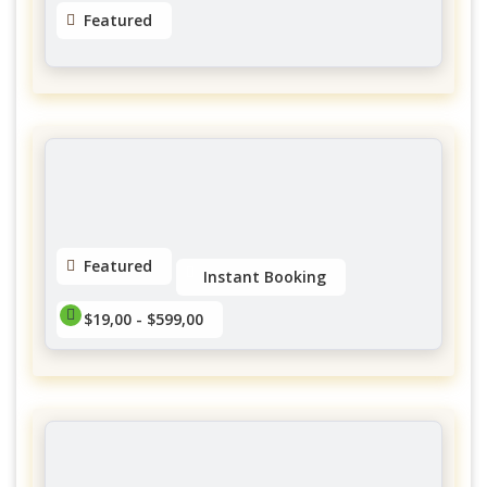
Featured
Dreads by Natty
Gloucester
No reviews yet
Featured
Instant Booking
$19,00 - $599,00
Twish Mobile Spa
Forestglade Crescent, Ottawa, ON, Canada