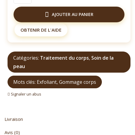
de
Exofoliant
AJOUTER AU PANIER
au
cumin
OBTENIR DE L'AIDE
Catégories:
Traitement du corps
,
Soin de la
peau
Mots clés:
Exfoliant
,
Gommage corps
Signaler un abus
Livraison
Avis (0)