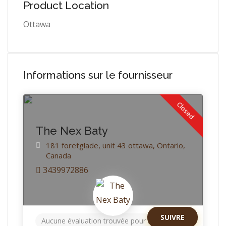
Product Location
Ottawa
Informations sur le fournisseur
Closed
The Nex Baty
181 foretglade, unit 43
ottawa,
Ontario,
Canada
3439972886
SUIVRE
Aucune évaluation trouvée pour le moment!