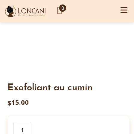
0
Exofoliant au cumin
15.00
$
Quantité