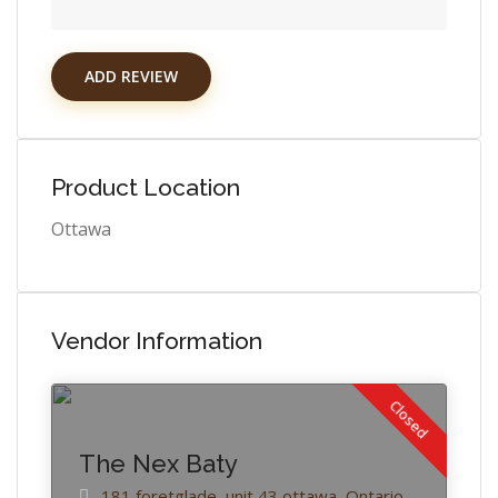
ADD REVIEW
Product Location
Ottawa
Vendor Information
Closed
The Nex Baty
181 foretglade, unit 43
ottawa,
Ontario,