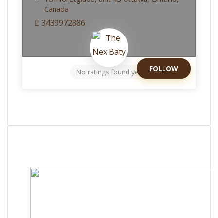
Canada
3439972886
FOLLOW
No ratings found yet!