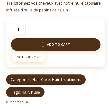
Transformez vos cheveux avec notre huile capillaire
infusée d’huile de pépins de raisin !
Huile
de
cheveux
ADD TO CART
à
base
GET SUPPORT
d'huile
de
raisin
Categories:
Hair Care
,
Hair treatment
quantity
Tags:
hair
,
huile
Report Abuse