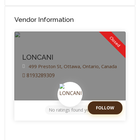
Vendor Information
Closed
LONCANI
499 Preston St,
Ottawa,
Ontario,
Canada
8193289309
FOLLOW
No ratings found yet!