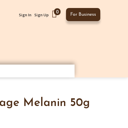
0
Sign In
Sign Up
For Business
age Melanin 50g