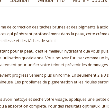
)
Location
Vendor Info
More Products
me de correction des taches brunes et des pigments à action
caces qui pénètrent profondément dans la peau, cette crèm
eillesse et des tâches de soleil.
tant pour la peau, c’est le meilleur hydratant que vous puis
ne utilisation quotidienne. Vous pouvez l’utiliser comme un 
itement pour unifier votre teint et prévenir les dommages 
evient progressivement plus uniforme. En seulement 2 à 3 se
neuse. Les problèmes de pigmentation et les ridules seront 
ès avoir nettoyé et séché votre visage, appliquez une petite 
u’à absorption complète. Pour des résultats optimaux, utilis