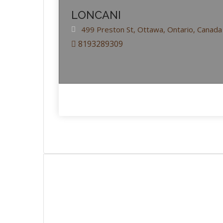
LONCANI
499 Preston St,
Ottawa,
Ontario,
Canada
8193289309