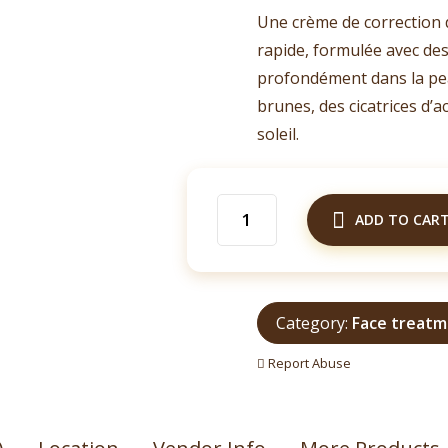
Une crème de correction 
rapide, formulée avec des
profondément dans la pe
brunes, des cicatrices d’a
soleil.
Crème
ADD TO CAR
Visage
Melanin
50g
quantity
Category:
Face treat
Report Abuse